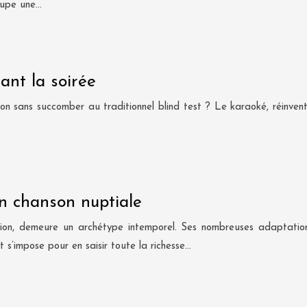
cupe une…
nt la soirée
on sans succomber au traditionnel blind test ? Le karaoké, réinventé
en chanson nuptiale
tion, demeure un archétype intemporel. Ses nombreuses adaptatio
 s’impose pour en saisir toute la richesse…